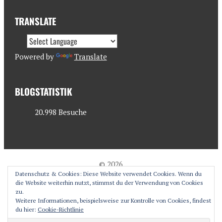
TRANSLATE
Powered by
Translate
BLOGSTATISTIK
20.998 Besuche
© 2026
Datenschutz & Cookies: Diese Website verwendet Cookies. Wenn du
antjesoasis.com
die Website weiterhin nutzt, stimmst du der Verwendung von Cookies
zu.
Weitere Informationen, beispielsweise zur Kontrolle von Cookies, findest
du hier:
Cookie-Richtlinie