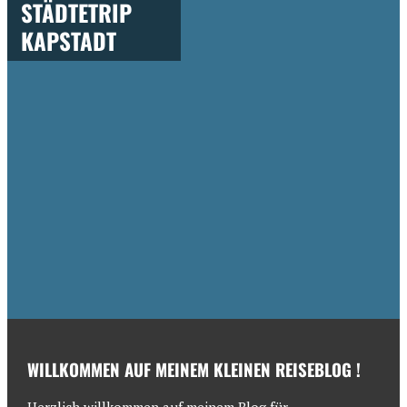
STÄDTETRIP
KAPSTADT
WILLKOMMEN AUF MEINEM KLEINEN REISEBLOG !