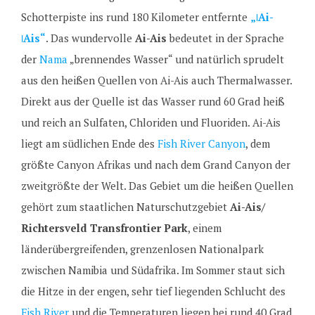
Schotterpiste ins rund 180 Kilometer entfernte
„
ǀAi-
ǀAis
“
. Das wundervolle
Ai-Ais
bedeutet in der Sprache
der
Nama
„brennendes Wasser“ und natürlich sprudelt
aus den heißen Quellen von Ai-Ais auch Thermalwasser.
Direkt aus der Quelle ist das Wasser rund 60 Grad heiß
und reich an Sulfaten, Chloriden und Fluoriden. Ai-Ais
liegt am südlichen Ende des
Fish River Canyon
, dem
größte Canyon Afrikas und nach dem Grand Canyon der
zweitgrößte der Welt. Das Gebiet um die heißen Quellen
gehört zum staatlichen Naturschutzgebiet
Ai-Ais/
Richtersveld Transfrontier Park
, einem
länderübergreifenden, grenzenlosen Nationalpark
zwischen Namibia und Südafrika. Im Sommer staut sich
die Hitze in der engen, sehr tief liegenden Schlucht des
Fish River
und die Temperaturen liegen bei rund 40 Grad,