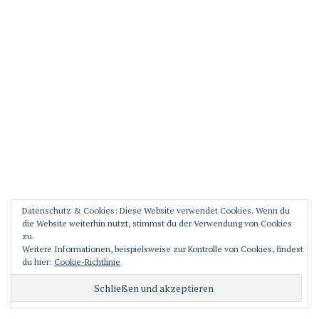
Datenschutz & Cookies: Diese Website verwendet Cookies. Wenn du
die Website weiterhin nutzt, stimmst du der Verwendung von Cookies
The magical Quiver Tree. It´s protected by law in South Africa and
zu.
Namibia.
Weitere Informationen, beispielsweise zur Kontrolle von Cookies, findest
du hier:
Cookie-Richtlinie