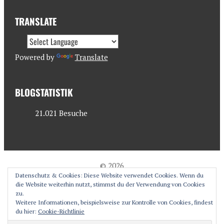
TRANSLATE
Powered by
Translate
BLOGSTATISTIK
21.021 Besuche
© 2026
Datenschutz & Cookies: Diese Website verwendet Cookies. Wenn du
antjesoasis.com
die Website weiterhin nutzt, stimmst du der Verwendung von Cookies
zu.
Weitere Informationen, beispielsweise zur Kontrolle von Cookies, findest
du hier:
Cookie-Richtlinie