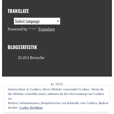
TRANSLATE
Powered by
Translate
BLOGSTATISTIK
21.013 Besuche
© 2026
Datenschutz & Cookies: Diese Website verwendet Cookies. Wenn du
antjesoasis.com
die Website weiterhin nutzt, stimmst du der Verwendung von Cookies
zu.
Weitere Informationen, beispielsweise zur Kontrolle von Cookies, findest
du hier:
Cookie-Richtlinie