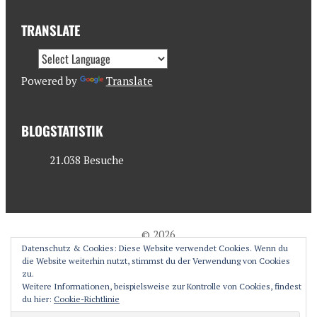
TRANSLATE
Powered by
Translate
BLOGSTATISTIK
21.038 Besuche
© 2026
Datenschutz & Cookies: Diese Website verwendet Cookies. Wenn du
antjesoasis.com
die Website weiterhin nutzt, stimmst du der Verwendung von Cookies
zu.
Weitere Informationen, beispielsweise zur Kontrolle von Cookies, findest
du hier:
Cookie-Richtlinie