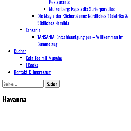
Restaurants
Muizenberg: Kapstadts Surferparadies
Die Magie der Köcherbäume: Nördliches Südafrika &
Südliches Namibia
Tansania
TANSANIA: Entschleunigung pur – Willkommen im
Bummelzug
Bücher
Kein Tee mit Mugabe
EBooks
Kontakt & Impressum
Suchen
nach:
Antje's
Oasis
Havanna
~
Travel
Blog