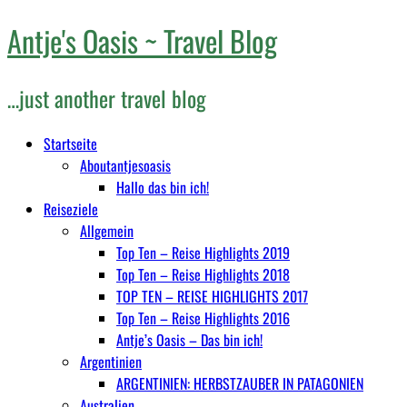
Antje's Oasis ~ Travel Blog
…just another travel blog
Menü
Zum
Startseite
Inhalt
Aboutantjesoasis
springen
Hallo das bin ich!
Reiseziele
Allgemein
Top Ten – Reise Highlights 2019
Top Ten – Reise Highlights 2018
TOP TEN – REISE HIGHLIGHTS 2017
Top Ten – Reise Highlights 2016
Antje’s Oasis – Das bin ich!
Argentinien
ARGENTINIEN: HERBSTZAUBER IN PATAGONIEN
Australien