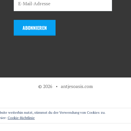
ABONNIEREN
© 2026
•
antjesoasis.com
site weiterhin nutzt, stimmst du der Verwendung von Cookies zu.
hier:
Cookie-Richtlinie