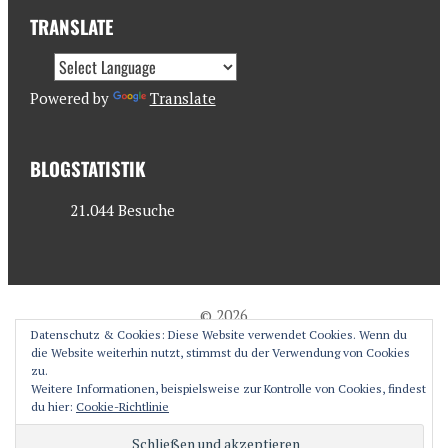
TRANSLATE
Powered by
Translate
BLOGSTATISTIK
21.044 Besuche
© 2026
Datenschutz & Cookies: Diese Website verwendet Cookies. Wenn du
antjesoasis.com
die Website weiterhin nutzt, stimmst du der Verwendung von Cookies
zu.
Weitere Informationen, beispielsweise zur Kontrolle von Cookies, findest
du hier:
Cookie-Richtlinie