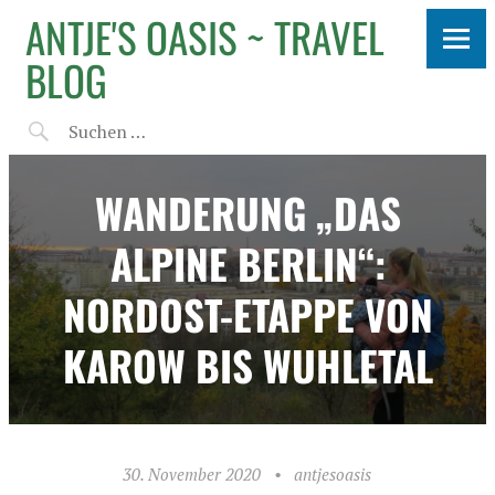
ANTJE'S OASIS ~ TRAVEL
BLOG
WANDERUNG „DAS
ALPINE BERLIN“:
NORDOST-ETAPPE VON
KAROW BIS WUHLETAL
30. November 2020
•
antjesoasis