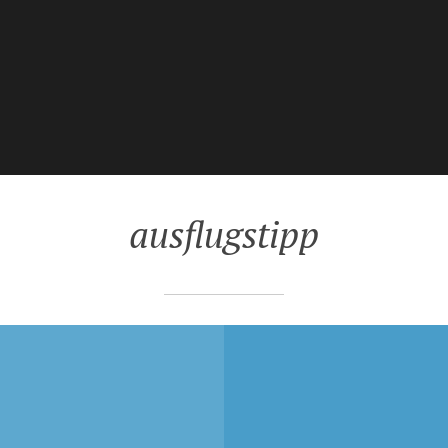
ausflugstipp
EMBER 2020
27. NOVEMBER 2020
ERUNG „DAS
WANDERUNG „DAS
NE BERLIN“:
ALPINE BERLIN“: WE