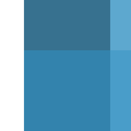
VON
NORD-ETAPPE VON
NORD
TAL
WAIDMANNSLUST
VON 
NACH KAROW
WAID
23. NOVEMBER 2020
22. NOV
WANDERUNG „DAS
WAND
ALPINE BERLIN“: SÜD-
ALPI
VON
ETAPPE VON GRÜNAU
SÜDO
NACH LICHTERFELDE
BIRK
SÜD
GRÜ